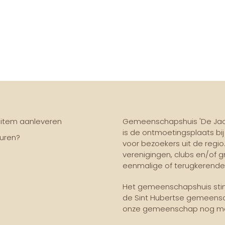
item aanleveren
Gemeenschapshuis 'De Jach
is de ontmoetingsplaats bi
uren?
voor bezoekers uit de regio.
verenigingen, clubs en/of g
eenmalige of terugkerende a
Het gemeenschapshuis stimu
de Sint Hubertse gemeensc
onze gemeenschap nog mee