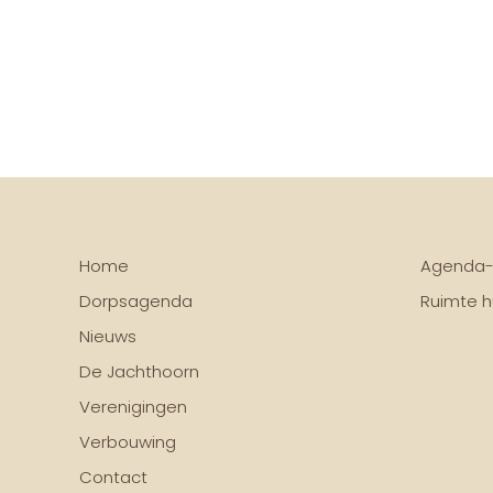
Home
Agenda-
Dorpsagenda
Ruimte h
Nieuws
De Jachthoorn
Verenigingen
Verbouwing
Contact