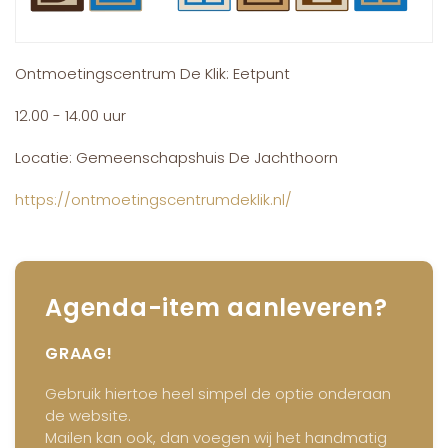
Ontmoetingscentrum De Klik: Eetpunt
12.00 - 14.00 uur
Locatie: Gemeenschapshuis De Jachthoorn
https://ontmoetingscentrumdeklik.nl/
Agenda-item aanleveren?
GRAAG!
Gebruik hiertoe heel simpel de optie onderaan
de website.
Mailen kan ook, dan voegen wij het handmatig