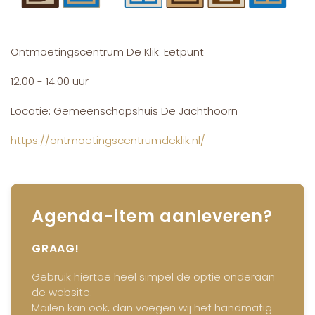
Ontmoetingscentrum De Klik: Eetpunt
12.00 - 14.00 uur
Locatie: Gemeenschapshuis De Jachthoorn
https://ontmoetingscentrumdeklik.nl/
Agenda-item aanleveren?
GRAAG!
Gebruik hiertoe heel simpel de optie onderaan
de website.
Mailen kan ook, dan voegen wij het handmatig